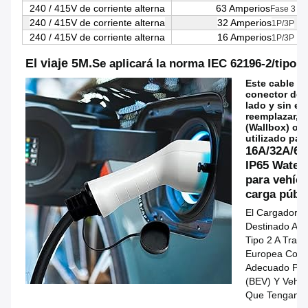
240 / 415V de corriente alterna
63 Amperios
Fase 3
240 / 415V de corriente alterna
32 Amperios
1P/3P
240 / 415V de corriente alterna
16 Amperios
1P/3P
El viaje 5M.
Se aplicará la norma IEC 62196-2/tipo 2
Este cable de
conector de 
lado y sin en
reemplazar, p
(Wallbox) o i
utilizado par
16A/32A/63
IP65 Water
para vehícu
carga públi
El Cargador De
Destinado A C
Tipo 2 A Trav
Europea Con 
Adecuado Para
(BEV) Y Vehíc
Que Tengan Un