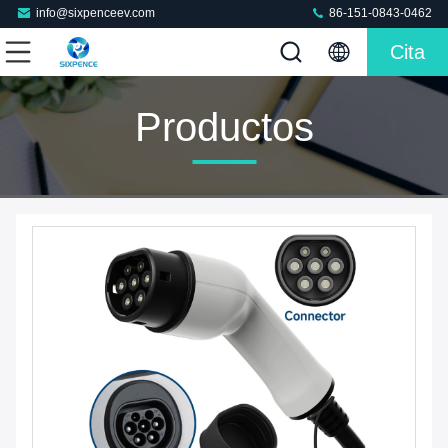
info@sixpenceev.com
86-151-0843-0462
Cita
Productos