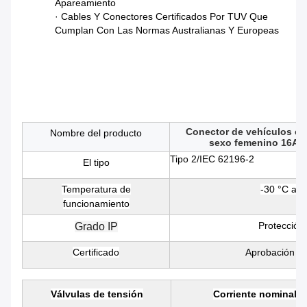
Apareamiento
· Cables Y Conectores Certificados Por TUV Que
Cumplan Con Las Normas Australianas Y Europeas
2 Enchufe Para Vehículos Eléctricos De Fase Única 16A/32A Cargadores De
Vehículos Eléctricos Pistola De Conector IEC 62196 Tipo 2 Enchufe Femenina
Para Estaciones De Carga De Vehículos Eléctricos
Tipo 2 enchufe para vehículos eléctricos de fase única 16A/32A cargadores
de vehículos eléctricos pistola de conector IEC 62196 Tipo 2 enchufe
femenina para estaciones de carga de vehículos eléctricos
Conector de vehículos elé
Nombre del producto
sexo femenino 16A 3
Tipo 2/IEC 62196-2
El tipo
Temperatura de
-30 °C a 5
funcionamiento
Protección
Grado IP
Certificado
Aprobación C
Válvulas de tensión
Corriente nominal