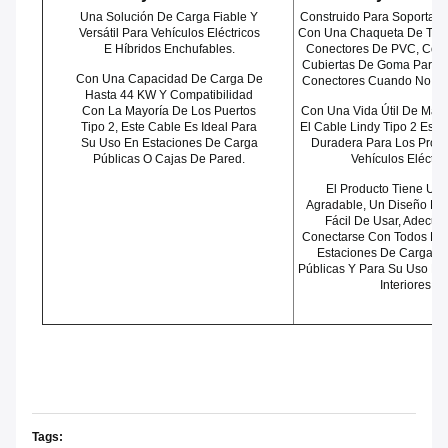
Una Solución De Carga Fiable Y
Construido Para Soportar E
Versátil Para Vehículos Eléctricos
Con Una Chaqueta De TPU
E Híbridos Enchufables.
Conectores De PVC, Com
Cubiertas De Goma Para P
Con Una Capacidad De Carga De
Conectores Cuando No Es
Hasta 44 KW Y Compatibilidad
Con La Mayoría De Los Puertos
Con Una Vida Útil De Más 
Tipo 2, Este Cable Es Ideal Para
El Cable Lindy Tipo 2 Es U
Su Uso En Estaciones De Carga
Duradera Para Los Propi
Públicas O Cajas De Pared.
Vehículos Eléctric
El Producto Tiene Un 
Agradable, Un Diseño Er
Fácil De Usar, Adecua
Conectarse Con Todos Lo
Estaciones De Carga P
Públicas Y Para Su Uso En 
Interiores.
Estación de arado
Tags: