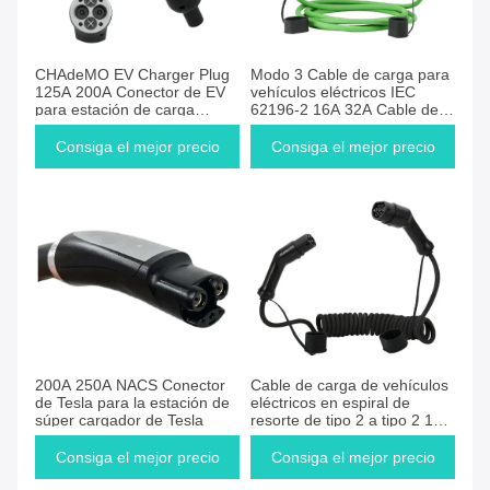
CHAdeMO EV Charger Plug
Modo 3 Cable de carga para
125A 200A Conector de EV
vehículos eléctricos IEC
para estación de carga
62196-2 16A 32A Cable de
rápida de EV de CC
carga para vehículos
eléctricos de tipo 2 de sexo
Consiga el mejor precio
Consiga el mejor precio
masculino a femenino
200A 250A NACS Conector
Cable de carga de vehículos
de Tesla para la estación de
eléctricos en espiral de
súper cargador de Tesla
resorte de tipo 2 a tipo 2 16A
32A Cable de carga de
automóviles eléctricos
Consiga el mejor precio
Consiga el mejor precio