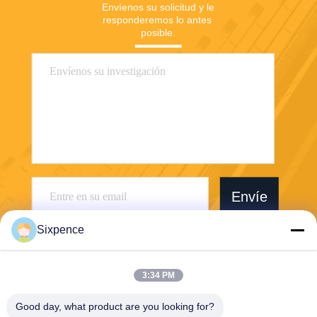
Envíenos su solicitud y le 
responderemos lo antes 
posible.
Envíe
Sixpence
3:34 PM
Good day, what product are you looking for?
Chengdu Sixpence Technology Co.,Ltd.