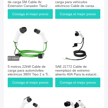
de carga 5M Cable Ac
carga para vehículos
Extensión Cargador Tipo2
eléctricos Cable de carga
Cable pistola a Tesla Plug
para vehículos eléctricos
Tipo 2 Doble cargador de
Consiga el mejor precio
Consiga el mejor precio
pistola Cable de carga rápida
normal
El video
5 metros 22kW Cable de
SAE J1772 Cable de
carga para automóviles
reemplazo de extremo
eléctricos 380V Tipo 2 a Tipo
abierto 40A Para la estación
2 Cable para vehículos
de carga de EV AC cargador
eléctricos IEC62196-2
rápido de EV Tipo 1 Conector
Consiga el mejor precio
Consiga el mejor precio
de cable EV