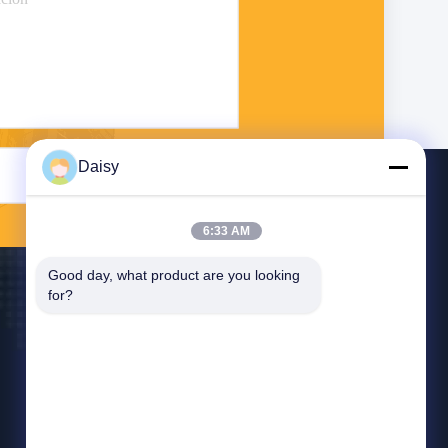
Daisy
Envíe
6:33 AM
Good day, what product are you looking 
for?
Éntrenos En Contacto Con
info@sixpenceev.com
86-151-0843-0462
Habitación 1111, Piso 11, Unidad 1, Edificio 2, No.