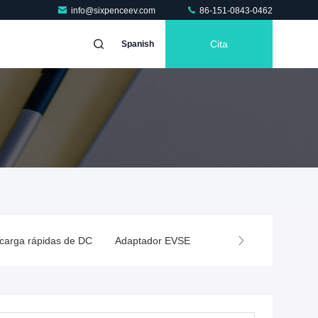
info@sixpenceev.com
86-151-0843-0462
Cita
Spanish
 carga rápidas de DC
Adaptador EVSE
Accesorios de carga d